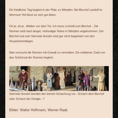
Ein friedlicher Tag beginnt in der Pfalz zu Wimpfen. Bei Bischof Landolf im
Wormser Hof lässt es sich gut leben.
Oh je, oh je...Weiber vor dem Tor. Ich muss schnell zum Bischof... Die
Nonnen sind nach langer, mühseliger Reise in Wimpfen angekommen. Der
Bischof und sein Sekretär Anselm sind gar nicht begeistert von den
Neuankömmlingen.
Man versucht die Nonnen mit Gewalt zu vertreiben. Ein erbitterter Zwist um
das Schicksal der Nonnen beginnt.
Sekretär Anselm bereitet den letzten Schachzug vor.. Schach dem Bischof
oder Schach der Königin...?
Bilder: Walter Hoffmann, Werner Raab