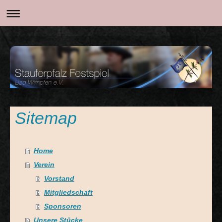
Sitemap
Home
Verein
Vorstand
Mitgliedschaft
Sponsoren
Unsere Stücke