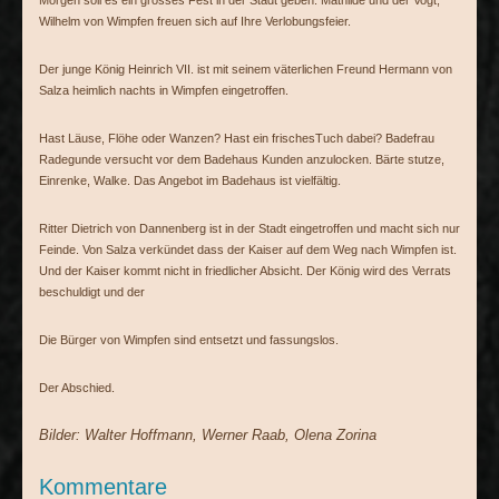
Morgen soll es ein grosses Fest in der Stadt geben. Mathilde und der Vogt,
Wilhelm von Wimpfen freuen sich auf Ihre Verlobungsfeier.
Der junge König Heinrich VII. ist mit seinem väterlichen Freund Hermann von
Salza heimlich nachts in Wimpfen eingetroffen.
Hast Läuse, Flöhe oder Wanzen? Hast ein frischesTuch dabei? Badefrau
Radegunde versucht vor dem Badehaus Kunden anzulocken. Bärte stutze,
Einrenke, Walke. Das Angebot im Badehaus ist vielfältig.
Ritter Dietrich von Dannenberg ist in der Stadt eingetroffen und macht sich nur
Feinde. Von Salza verkündet dass der Kaiser auf dem Weg nach Wimpfen ist.
Und der Kaiser kommt nicht in friedlicher Absicht. Der König wird des Verrats
beschuldigt und der
Die Bürger von Wimpfen sind entsetzt und fassungslos.
Der Abschied.
Bilder: Walter Hoffmann, Werner Raab, Olena Zorina
Kommentare