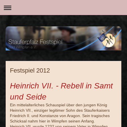
Festspiel 2012
Heinrich VII. - Rebell in Samt
und Seide
Ein mittelalterliches Schauspiel über den jungen König
Heinrich VII., einziger legitimer Sohn des Stauferkaisers
Friedrich II. und Konstanze von Aragon. Sein tragisches
Schicksal nahm hier in Wimpfen seinen Anfang.
Heinrich VII. wurde 1232 von seinem Vater in Wimpfen